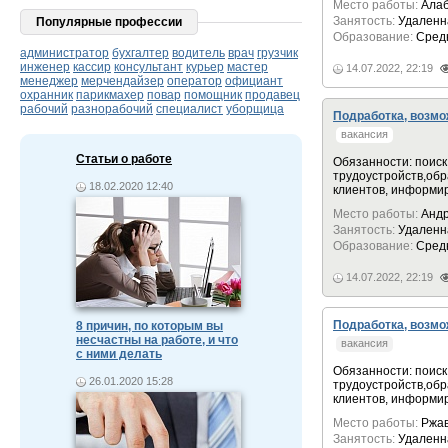
Место работы:
Ала
Занятость:
Удаленн
Популярные профессии
Образование:
Сред
администратор
бухгалтер
водитель
врач
грузчик
инженер
кассир
консультант
курьер
мастер
14.07.2022, 22:19
менеджер
мерчендайзер
оператор
официант
охранник
парикмахер
повар
помощник
продавец
рабочий
разнорабочий
специалист
уборщица
Подработка, возм
вакансия
Статьи о работе
Обязанности: поиск
трyдоyстройств,обр
18.02.2020 12:40
клиентов, информи
Место работы:
Анд
Занятость:
Удаленн
Образование:
Сред
14.07.2022, 22:19
Подработка, возм
8 причин, по которым вы
несчастны на работе, и что
вакансия
с ними делать
Обязанности: поиск
26.01.2020 15:28
трyдоyстройств,обр
клиентов, информи
Место работы:
Ржа
Занятость:
Удаленн