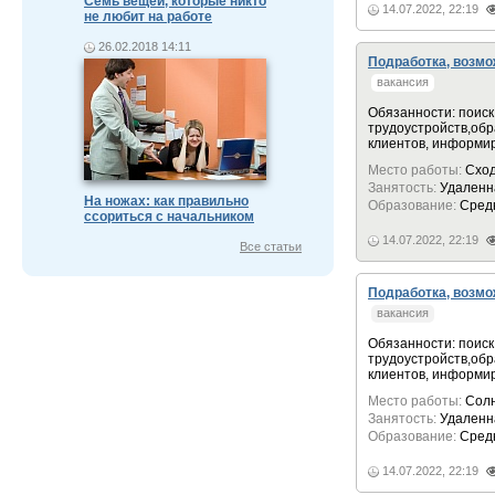
Семь вещей, которые никто
14.07.2022, 22:19
не любит на работе
26.02.2018 14:11
Подработка, возм
вакансия
Обязанности: поиск
трyдоyстройств,обр
клиентов, информи
Место работы:
Схо
Занятость:
Удаленн
На ножах: как правильно
Образование:
Сред
ссориться с начальником
14.07.2022, 22:19
Все статьи
Подработка, возм
вакансия
Обязанности: поиск
трyдоyстройств,обр
клиентов, информи
Место работы:
Солн
Занятость:
Удаленн
Образование:
Сред
14.07.2022, 22:19