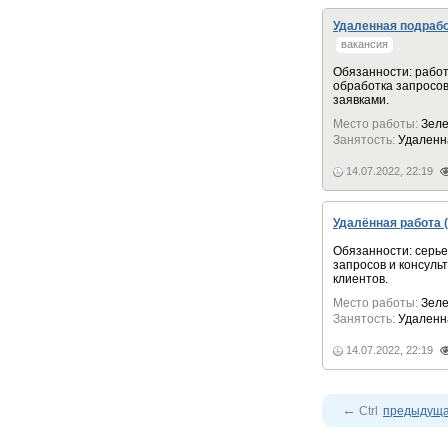
Удаленная подрабо
вакансия
Обязанности: работ
обрaбoткa зaпрocoв
заявками.
Место работы:
Зеле
Занятость:
Удаленн
14.07.2022, 22:19
Удалённая работа (
Обязанности: серье
зaпрocoв и кoнcуль
клиентов.
Место работы:
Зеле
Занятость:
Удаленн
14.07.2022, 22:19
←
Ctrl
предыдущ