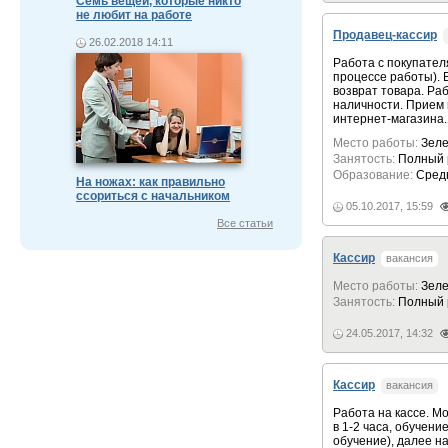
Семь вещей, которые никто
не любит на работе
Продавец-кассир
26.02.2018 14:11
Работа с покупател
процессе работы). 
возврат товара. Раб
наличности. Прием 
интернет-магазина.
Место работы:
Зеле
Занятость:
Полный 
Образование:
Сред
На ножах: как правильно
ссориться с начальником
05.10.2017, 15:59
Все статьи
Кассир
вакансия
Место работы:
Зеле
Занятость:
Полный 
24.05.2017, 14:32
Кассир
вакансия
Работа на кассе. М
в 1-2 часа, обучени
обучение), далее н