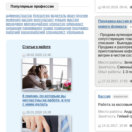
Популярные профессии
08.02.2019, 09:41
администратор
бухгалтер
водитель
врач
грузчик
инженер
кассир
консультант
курьер
мастер
Продавец-кассир 
менеджер
мерчендайзер
оператор
официант
нового формата
в
охранник
парикмахер
повар
помощник
продавец
рабочий
разнорабочий
специалист
уборщица
- Продажа кулинари
сопутствующие това
списания - Выкладк
Статьи о работе
Продажа и разогрев
приготовление кофе
18.02.2020 12:40
витрин в чистом сос
Место работы:
Зеле
Занятость:
Сменный
Опыт работы:
1-3 г
17.12.2017, 17:02
8 причин, по которым вы
Кассир
вакансия
несчастны на работе, и что
с ними делать
Работа за кассовы
Место работы:
Анд
26.01.2020 15:28
Занятость:
Гибкий 
14.11.2017, 15:46