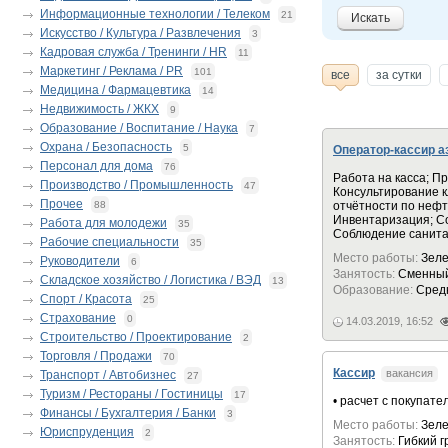
Информационные технологии / Телеком
21
Искать
Искусство / Культура / Развлечения
3
Кадровая служба / Тренинги / HR
11
Маркетинг / Реклама / PR
101
все
за сутки
Медицина / Фармацевтика
14
Недвижимость / ЖКХ
9
Образование / Воспитание / Наука
7
Охрана / Безопасность
5
Оператор-кассир а
Персонал для дома
76
Работа на касса; П
Производство / Промышленность
47
Консультирование 
Прочее
88
отчётности по нефт
Инвентаризация; С
Работа для молодежи
35
Соблюдение санита
Рабочие специальности
35
Место работы:
Зеле
Руководители
6
Занятость:
Сменный
Складское хозяйство / Логистика / ВЭД
13
Образование:
Сред
Спорт / Красота
25
Страхование
0
14.03.2019, 16:52
Строительство / Проектирование
2
Торговля / Продажи
70
Кассир
вакансия
Транспорт / Автобизнес
27
Туризм / Рестораны / Гостиницы
17
• расчет с покупате
Финансы / Бухгалтерия / Банки
3
Место работы:
Зеле
Юриспруденция
2
Занятость:
Гибкий 