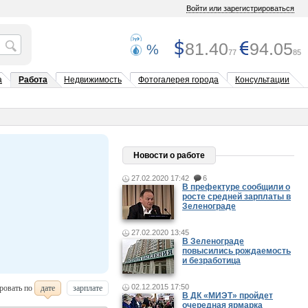
Войти или зарегистрироваться
81.40
94.05
%
77
85
а
Работа
Недвижимость
Фотогалерея города
Консультации
Новости о работе
27.02.2020 17:42
6
В префектуре сообщили о
росте средней зарплаты в
Зеленограде
27.02.2020 13:45
В Зеленограде
повысились рождаемость
и безработица
02.12.2015 17:50
ровать по
дате
зарплате
В ДК «МИЭТ» пройдет
очередная ярмарка