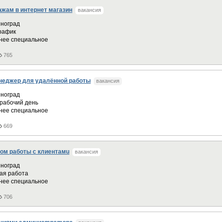
жам в интернет магазин
вакансия
ноград
график
нее специальное
765
неджер для удалённой работы
вакансия
ноград
рабочий день
нее специальное
669
oм рaботы с клиентaмu
вакансия
ноград
ая работа
нее специальное
706