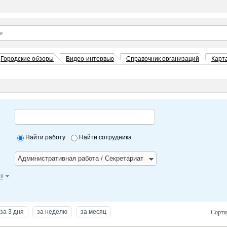
Городские обзоры
Видео-интервью
Справочник организаций
Карт
Найти работу
Найти сотрудника
Административная работа / Секретариат
к
за 3 дня
за неделю
за месяц
Сорти