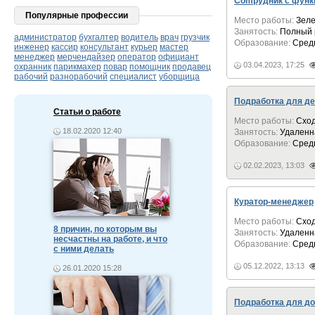
Cоmpудник с фун
Популярные профессии
Место работы:
Зеле
Занятость:
Полный 
администратор
бухгалтер
водитель
врач
грузчик
Образование:
Сред
инженер
кассир
консультант
курьер
мастер
менеджер
мерчендайзер
оператор
официант
03.04.2023, 17:25
охранник
парикмахер
повар
помощник
продавец
рабочий
разнорабочий
специалист
уборщица
Подработка для де
Статьи о работе
Место работы:
Схо
18.02.2020 12:40
Занятость:
Удаленн
Образование:
Сред
02.02.2023, 13:03
Куратор-менеджер
Место работы:
Схо
8 причин, по которым вы
Занятость:
Удаленн
несчастны на работе, и что
Образование:
Сред
с ними делать
05.12.2022, 13:13
26.01.2020 15:28
Подработка для д