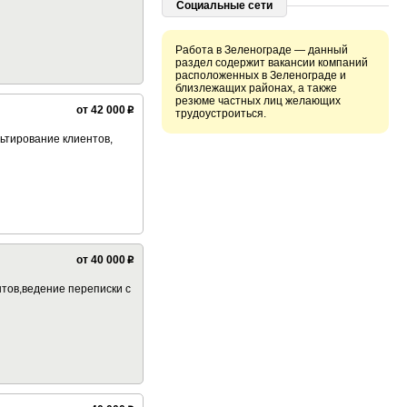
Социальные сети
Работа в Зеленограде — данный
раздел содержит вакансии компаний
расположенных в Зеленограде и
близлежащих районах, а также
резюме частных лиц желающих
от 42 000
p
трудоустроиться.
ьтирование клиентов,
от 40 000
p
нтов,ведение переписки с