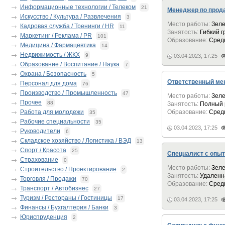
Информационные технологии / Телеком
21
Менеджер по прода
Искусство / Культура / Развлечения
3
Место работы:
Зеле
Кадровая служба / Тренинги / HR
11
Занятость:
Гибкий 
Маркетинг / Реклама / PR
101
Образование:
Сред
Медицина / Фармацевтика
14
Недвижимость / ЖКХ
9
03.04.2023, 17:25
Образование / Воспитание / Наука
7
Охрана / Безопасность
5
Ответственный ме
Персонал для дома
76
Производство / Промышленность
47
Место работы:
Зеле
Прочее
88
Занятость:
Полный 
Работа для молодежи
Образование:
Сред
35
Рабочие специальности
35
03.04.2023, 17:25
Руководители
6
Складское хозяйство / Логистика / ВЭД
13
Спорт / Красота
25
Спeцuалиcт c опыт
Страхование
0
Место работы:
Зеле
Строительство / Проектирование
2
Занятость:
Удаленн
Торговля / Продажи
70
Образование:
Сред
Транспорт / Автобизнес
27
Туризм / Рестораны / Гостиницы
17
03.04.2023, 17:25
Финансы / Бухгалтерия / Банки
3
Юриспруденция
2