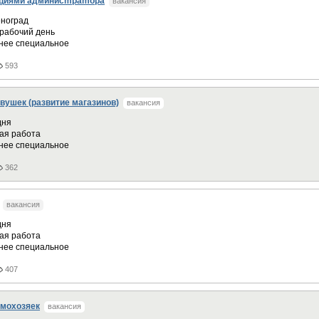
кциями админисmраmоpа
вакансия
ноград
рабочий день
нее специальное
593
вушек (развитие магазинов)
вакансия
дня
ая работа
нее специальное
362
вакансия
дня
ая работа
нее специальное
407
омохозяек
вакансия