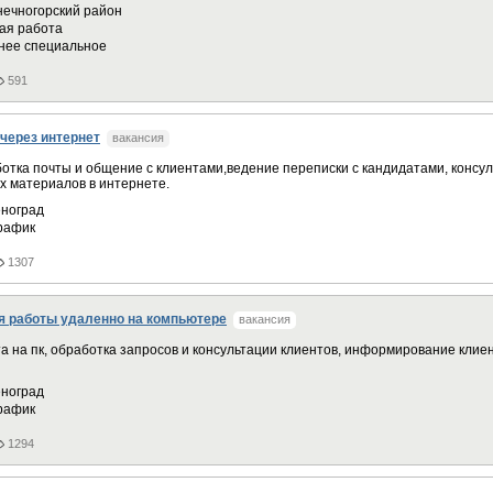
ечногорский район
ая работа
нее специальное
591
через интернет
вакансия
отка почты и общение с клиентами,ведение переписки с кандидатами, консул
х материалов в интернете.
ноград
график
1307
я работы удаленно на компьютере
вакансия
а на пк, обрaбoткa зaпрocoв и кoнcультaции клиентов, информирование клие
ноград
график
1294