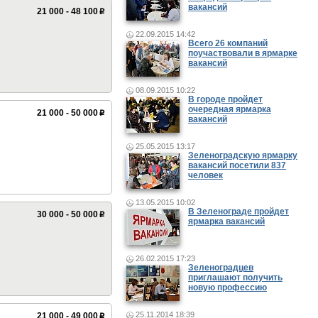
вакансий
21 000 - 48 100
p
22.09.2015 14:42
Всего 26 компаний
поучаствовали в ярмарке
вакансий
08.09.2015 10:22
В городе пройдет
очередная ярмарка
21 000 - 50 000
p
вакансий
25.05.2015 13:17
Зеленоградскую ярмарку
вакансий посетили 837
человек
13.05.2015 10:02
В Зеленограде пройдет
30 000 - 50 000
p
ярмарка вакансий
26.02.2015 17:23
Зеленоградцев
приглашают получить
новую профессию
25.11.2014 18:39
21 000 - 49 000
p