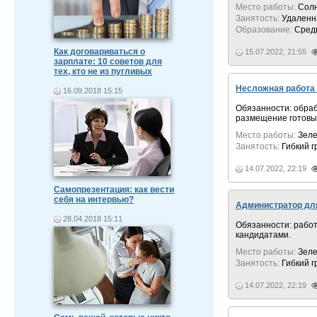
Место работы:
Солн
Занятость:
Удаленн
Образование:
Сред
Как договариваться о
15.07.2022, 21:55
зарплате: 10 советов для
тех, кто не из пугливых
Несложная работа 
16.09.2018 15:15
Обязанности: обраб
размещение готовы
Место работы:
Зеле
Занятость:
Гибкий 
14.07.2022, 22:19
Самопрезентация: как вести
себя на интервью?
Администратор дл
28.04.2018 15:11
Обязанности: работ
кандидатами.
Место работы:
Зеле
Занятость:
Гибкий 
14.07.2022, 22:19