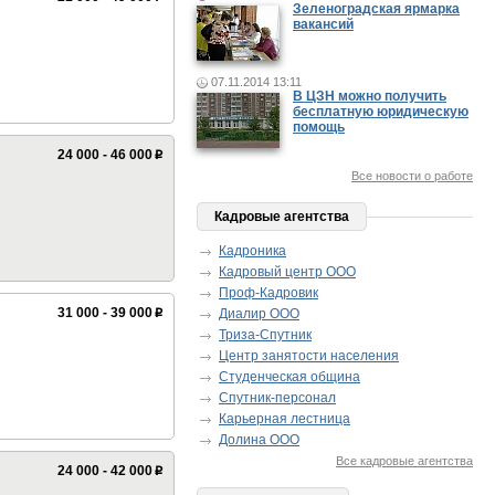
Зеленоградская ярмарка
вакансий
07.11.2014 13:11
В ЦЗН можно получить
бесплатную юридическую
помощь
24 000 - 46 000
p
Все новости о работе
Кадровые агентства
Кадроника
Кадровый центр ООО
Проф-Кадровик
31 000 - 39 000
Диалир ООО
p
Триза-Спутник
Центр занятости населения
Студенческая община
Спутник-персонал
Карьерная лестница
Долина ООО
Все кадровые агентства
24 000 - 42 000
p