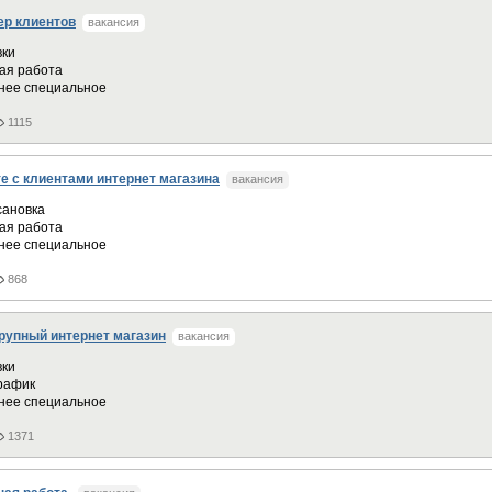
р клиентов
вакансия
вки
ая работа
нее специальное
1115
е с клиентами интернет магазина
вакансия
сановка
ая работа
нее специальное
868
рупный интернет магазин
вакансия
вки
график
нее специальное
1371