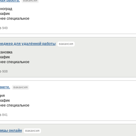
ая работа.
вакансия
ноград
график
нее специальное
949
неджер для удалённой работы
вакансия
сановка
график
нее специальное
908
рнете.
вакансия
дня
график
нее специальное
841
ницы онлайн
вакансия