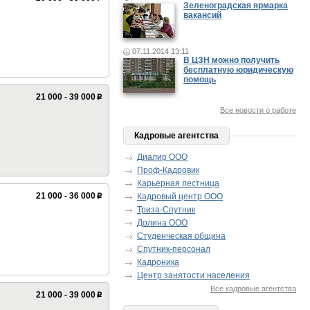
Зеленоградская ярмарка
вакансий
07.11.2014 13:11
В ЦЗН можно получить
бесплатную юридическую
помощь
21 000 - 39 000
p
Все новости о работе
Кадровые агентства
Диалир ООО
Проф-Кадровик
Карьерная лестница
21 000 - 36 000
Кадровый центр ООО
p
Триза-Спутник
Долина ООО
Студенческая община
Спутник-персонал
Кадроника
Центр занятости населения
Все кадровые агентства
21 000 - 39 000
p