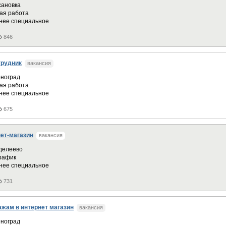
сановка
ая работа
нее специальное
846
трудник
вакансия
ноград
ая работа
нее специальное
675
ет-магазин
вакансия
делеево
график
нее специальное
731
жам в интернет магазин
вакансия
ноград