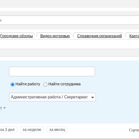
Городские обзоры
Видео-интервью
Справочник организаций
Карт
Найти работу
Найти сотрудника
Административная работа / Секретариат
к
за 3 дня
за неделю
за месяц
Сорти