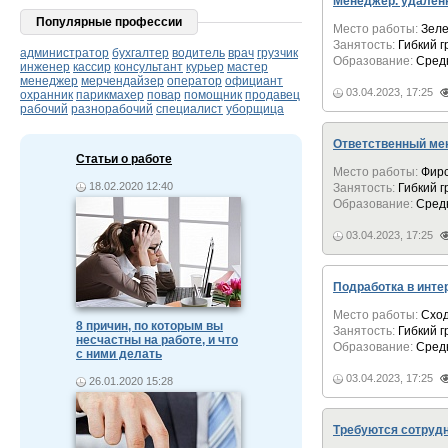
Менеджер. удалённ
Популярные профессии
Место работы:
Зеле
Занятость:
Гибкий 
администратор
бухгалтер
водитель
врач
грузчик
Образование:
Сред
инженер
кассир
консультант
курьер
мастер
менеджер
мерчендайзер
оператор
официант
03.04.2023, 17:25
охранник
парикмахер
повар
помощник
продавец
рабочий
разнорабочий
специалист
уборщица
Ответственный ме
Статьи о работе
Место работы:
Фир
18.02.2020 12:40
Занятость:
Гибкий 
Образование:
Сред
03.04.2023, 17:25
Подработка в инте
Место работы:
Схо
8 причин, по которым вы
Занятость:
Гибкий 
несчастны на работе, и что
Образование:
Сред
с ними делать
03.04.2023, 17:25
26.01.2020 15:28
Требуются сотруд