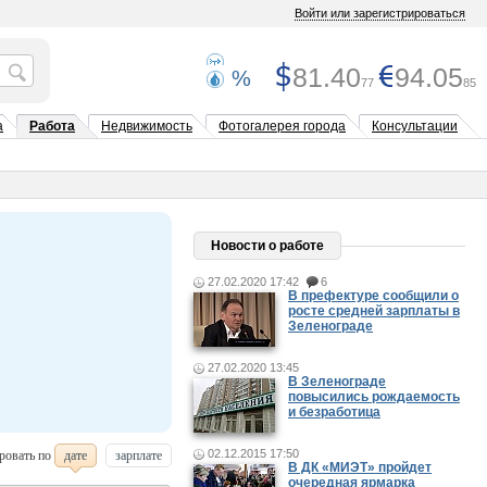
Войти или зарегистрироваться
81.40
94.05
%
77
85
а
Работа
Недвижимость
Фотогалерея города
Консультации
Новости о работе
27.02.2020 17:42
6
В префектуре сообщили о
росте средней зарплаты в
Зеленограде
27.02.2020 13:45
В Зеленограде
повысились рождаемость
и безработица
02.12.2015 17:50
ровать по
дате
зарплате
В ДК «МИЭТ» пройдет
очередная ярмарка