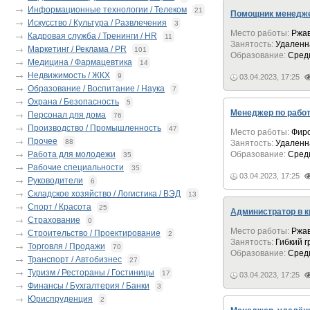
Информационные технологии / Телеком
21
Помощник менедже
Искусство / Культура / Развлечения
3
Место работы:
Ржа
Кадровая служба / Тренинги / HR
11
Занятость:
Удаленн
Маркетинг / Реклама / PR
101
Образование:
Сред
Медицина / Фармацевтика
14
Недвижимость / ЖКХ
9
03.04.2023, 17:25
Образование / Воспитание / Наука
7
Охрана / Безопасность
5
Менеджер по работ
Персонал для дома
76
Производство / Промышленность
47
Место работы:
Фир
Прочее
88
Занятость:
Удаленн
Работа для молодежи
Образование:
Сред
35
Рабочие специальности
35
03.04.2023, 17:25
Руководители
6
Складское хозяйство / Логистика / ВЭД
13
Спорт / Красота
25
Администратор в к
Страхование
0
Место работы:
Ржа
Строительство / Проектирование
2
Занятость:
Гибкий 
Торговля / Продажи
70
Образование:
Сред
Транспорт / Автобизнес
27
Туризм / Рестораны / Гостиницы
17
03.04.2023, 17:25
Финансы / Бухгалтерия / Банки
3
Юриспруденция
2