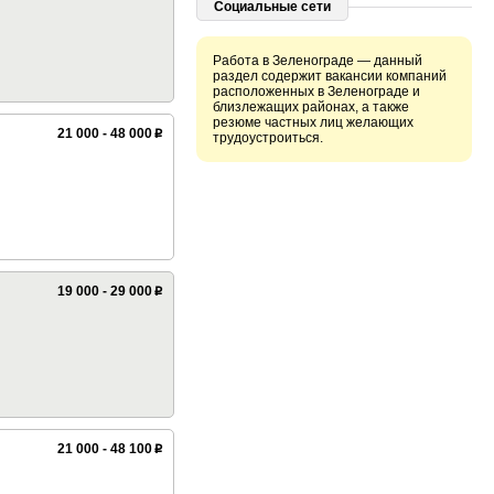
Социальные сети
Работа в Зеленограде — данный
раздел содержит вакансии компаний
расположенных в Зеленограде и
близлежащих районах, а также
резюме частных лиц желающих
21 000 - 48 000
p
трудоустроиться.
19 000 - 29 000
p
21 000 - 48 100
p