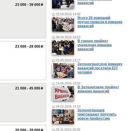
вакансий
23 000 - 39 000
p
22.09.2015 14:42
Всего 26 компаний
поучаствовали в ярмарке
вакансий
08.09.2015 10:22
В городе пройдет
очередная ярмарка
23 000 - 28 000
p
вакансий
25.05.2015 13:17
Зеленоградскую ярмарку
вакансий посетили 837
человек
13.05.2015 10:02
В Зеленограде пройдет
21 000 - 45 000
p
ярмарка вакансий
26.02.2015 17:23
Зеленоградцев
приглашают получить
новую профессию
25.11.2014 18:39
20 000 - 39 000
p