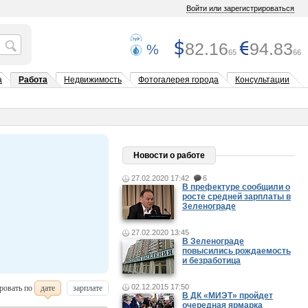
Войти или зарегистрироваться
82.16
94.83
%
65
66
а
Работа
Недвижимость
Фотогалерея города
Консультации
Новости о работе
27.02.2020 17:42
6
В префектуре сообщили о
росте средней зарплаты в
Зеленограде
27.02.2020 13:45
В Зеленограде
повысились рождаемость
и безработица
02.12.2015 17:50
ровать по
дате
зарплате
В ДК «МИЭТ» пройдет
очередная ярмарка