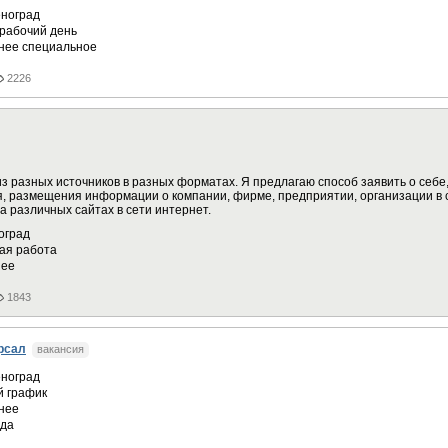
ноград
рабочий день
нее специальное
2226
 разных источников в разных форматах. Я предлагаю способ заявить о себе,
 размещения информации о компании, фирме, предприятии, организации в с
а различных сайтах в сети интернет.
оград
ая работа
ее
1843
рсал
вакансия
ноград
 график
нее
ода