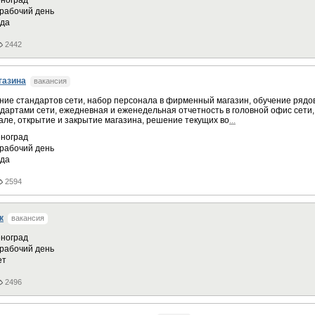
ноград
рабочий день
ода
2442
газина
вакансия
ние стандартов сети, набор персонала в фирменный магазин, обучение рядо
ндартами сети, ежедневная и еженедельная отчетность в головной офис сети
зале, открытие и закрытие магазина, решение текущих во
...
ноград
рабочий день
ода
2594
к
вакансия
ноград
рабочий день
ет
2496