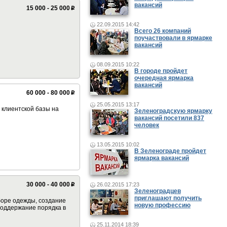
вакансий
15 000 - 25 000
p
22.09.2015 14:42
Всего 26 компаний
поучаствовали в ярмарке
вакансий
08.09.2015 10:22
В городе пройдет
очередная ярмарка
вакансий
60 000 - 80 000
p
25.05.2015 13:17
 клиентской базы на
Зеленоградскую ярмарку
вакансий посетили 837
человек
13.05.2015 10:02
В Зеленограде пройдет
ярмарка вакансий
30 000 - 40 000
26.02.2015 17:23
p
Зеленоградцев
приглашают получить
боре одежды, создание
новую профессию
Поддержание порядка в
25.11.2014 18:39