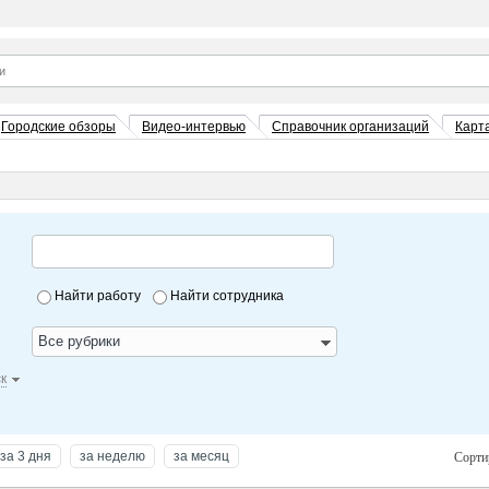
Городские обзоры
Видео-интервью
Справочник организаций
Карт
Найти работу
Найти сотрудника
Все рубрики
к
за 3 дня
за неделю
за месяц
Сорти