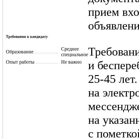
прием вхо
объявлени
Требования к кандидату
Требовани
Среднее
Образование
....................................................................................
специальное
и беспер
Опыт работы
...................................................................................
Не важно
25-45 лет
на электр
мессендже
на указан
с пометко