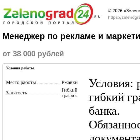
© 2026 «Зелен
https://zelenog
Менеджер по рекламе и маркети
от 38 000 рублей
Условия работы
Условия: 
Место работы
..................................................................................
Ржавки
Гибкий
Занятость
.........................................................................................
гибкий гр
график
банка.
Обязаннос
документ