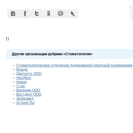
[ ]
Другие организации рубрики «Стоматология»
Стоматологическое отделение Андреевской городской поликлиники
Млада
Дантистъ ООО
НеоДент
Никор
Стар
Валерия ООО
Вестдент ООО
Добромед
Астрея ЛЦ