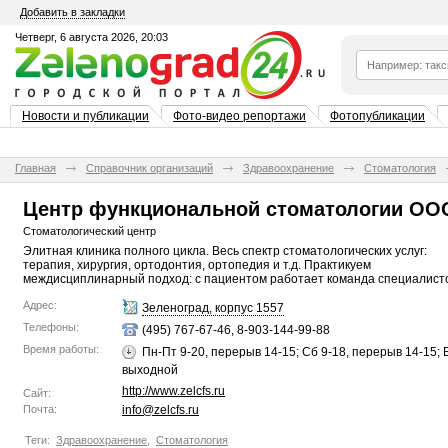
Добавить в закладки
Четверг, 6 августа 2026, 20:03
Новости и публикации
Фото-видео репортажи
Фотопубликации
Главная
Справочник организаций
Здравоохранение
Стоматология
Центр функциональной стоматологии ОО
Стоматологический центр
Элитная клиника полного цикла. Весь спектр стоматологических услуг:
терапия, хирургия, ортодонтия, ортопедия и т.д. Практикуем
междисциплинарный подход: с пациентом работает команда специалист
Адрес:
Зеленоград, корпус 1557
Телефоны:
(495) 767-67-46, 8-903-144-99-88
Время работы:
Пн-Пт 9-20, перерыв 14-15; Сб 9-18, перерыв 14-15; В
выходной
http://www.zelcfs.ru
Сайт:
Почта:
info@zelcfs.ru
Теги:
Здравоохранение
,
Стоматология