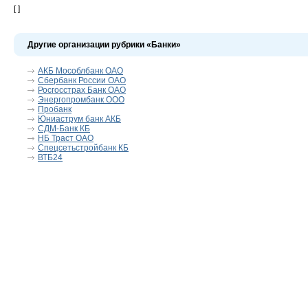
[ ]
Другие организации рубрики «Банки»
АКБ Мособлбанк ОАО
Сбербанк России ОАО
Росгосстрах Банк ОАО
Энергопромбанк ООО
Пробанк
Юниаструм банк АКБ
СДМ-Банк КБ
НБ Траст ОАО
Спецсетьстройбанк КБ
ВТБ24