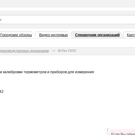
Городские обзоры
Видео-интервью
Справочник организаций
Кар
производственные организации
ИзТех ООО
 и калибровки термометров и приборов для измерения
-42
Если Вы обна