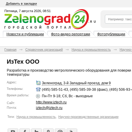
Добавить в закладки
Пятница, 7 августа 2026, 08:51
Новости и публикации
Фото-видео репортажи
Фотопубликации
Главная
Справочник организаций
Наука и промышленность
Научно-
ИзТех ООО
Разработка и производство метрологического оборудования для поверки
температуры
Адрес:
Зеленоград, 3-й Западный проезд, дом 9
Телефоны:
(495) 585-51-43, (495) 585-39-38 (факс), (495) 506-93
Время работы:
Пн-Пт 9-18; Сб, Вс - выходные
http://www.iztech.ru
Сайт:
Почта:
iztech@iztech.ru
Теги:
Наука и промышленность
,
Научно-производственные организации