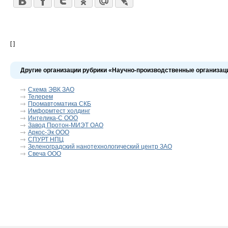
[ ]
Другие организации рубрики «Научно-производственные организац
Схема ЭВК ЗАО
Телерем
Промавтоматика СКБ
Имформтест холдинг
Интелика-С ООО
Завод Протон-МИЭТ ОАО
Аркос-Эк ООО
СПУРТ НПЦ
Зеленоградский нанотехнологический центр ЗАО
Свеча ООО