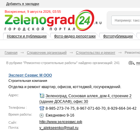
Добавить в закладки
Воскресенье, 9 августа 2026, 03:55
Новости и публикации
Фото-видео репортажи
Фотопубликации
Главная
Справочник организаций
Строительство и ремонт
Ремонтно
В рубрике "Ремонтно-строительные работы"
найдено
организаций:
241
по
Эксперт Сервис М ООО
Строительная компания
Отделка и ремонт квартир, офисов, коттеджей, госучреждений.
Адрес:
Зеленоград, Сосновая аллея, дом 4, строение 2
(здание ДОСААФ), офис 30
Телефоны :
8-985-273-74-75, 8-967-071-60-70, 8-929-664-34-42
Время работы:
Ежедневно 9-16
http://www.зелсервис.рф
Сайт:
Почта:
v_alekseenko@mail.ru