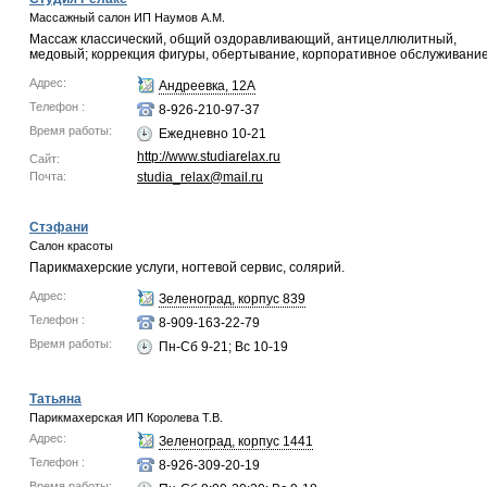
Массажный салон ИП Наумов А.М.
Массаж классический, общий оздоравливающий, антицеллюлитный,
медовый; коррекция фигуры, обертывание, корпоративное обслуживание
Адрес:
Андреевка, 12А
Телефон :
8-926-210-97-37
Время работы:
Ежедневно 10-21
http://www.studiarelax.ru
Сайт:
Почта:
studia_relax@mail.ru
Стэфани
Салон красоты
Парикмахерские услуги, ногтевой сервис, солярий.
Адрес:
Зеленоград, корпус 839
Телефон :
8-909-163-22-79
Время работы:
Пн-Сб 9-21; Вс 10-19
Татьяна
Парикмахерская ИП Королева Т.В.
Адрес:
Зеленоград, корпус 1441
Телефон :
8-926-309-20-19
Время работы: