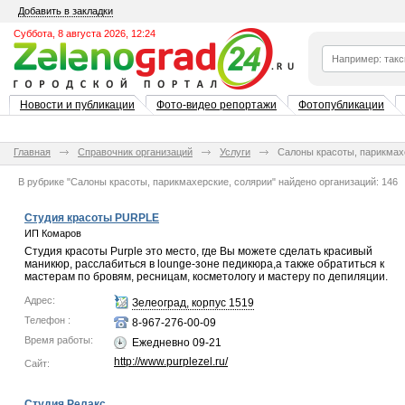
Добавить в закладки
Суббота, 8 августа 2026, 12:24
Новости и публикации
Фото-видео репортажи
Фотопубликации
Главная
Справочник организаций
Услуги
Салоны красоты, парикмах
В рубрике "Салоны красоты, парикмахерские, солярии"
найдено
организаций:
146
Студия красоты PURPLE
ИП Комаров
Студия красоты Purple это место, где Вы можете сделать красивый
маникюр, расслабиться в lounge-зоне педикюра,а также обратиться к
мастерам по бровям, ресницам, косметологу и мастеру по депиляции.
Адрес:
Зелеоград, корпус 1519
Телефон :
8-967-276-00-09
Время работы:
Ежедневно 09-21
http://www.purplezel.ru/
Сайт:
Студия Релакс