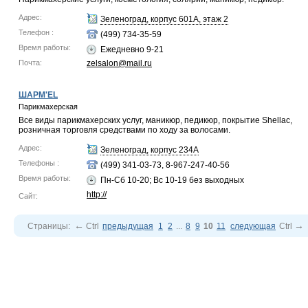
Адрес:
Зеленоград, корпус 601А, этаж 2
Телефон :
(499) 734-35-59
Время работы:
Ежедневно 9-21
Почта:
zelsalon@mail.ru
ШАРМ'EL
Парикмахерская
Все виды парикмахерских услуг, маникюр, педикюр, покрытие Shellac,
розничная торговля средствами по ходу за волосами.
Адрес:
Зеленоград, корпус 234А
Телефоны :
(499) 341-03-73, 8-967-247-40-56
Время работы:
Пн-Сб 10-20; Вс 10-19 без выходных
http://
Сайт:
←
→
Страницы:
Ctrl
предыдущая
1
2
...
8
9
10
11
следующая
Ctrl