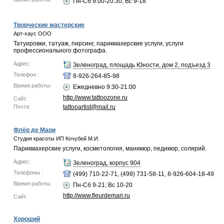
Пн-Сб 9:00-20:30; Вс 9-18
Творческие мастерские
Арт-хаус ООО
Татуировки, татуаж, пирсинг, парикмахерские услуги, услуги
профессионального фотографа.
Адрес:
Зеленоград, площадь Юности, дом 2, подъезд 3
Телефон :
8-926-264-85-98
Время работы:
Ежедневно 9:30-21:00
http://www.tattoozone.ru
Сайт:
Почта:
tattooartist@mail.ru
Флёр де Мари
Студия красоты ИП Кочубей М.И.
Парикмахерские услуги, косметология, маникюр, педикюр, солярий.
Адрес:
Зеленоград, корпус 904
Телефоны :
(499) 710-22-71, (499) 731-58-11, 8-926-604-18-49
Время работы:
Пн-Сб 9-21; Вс 10-20
http://www.fleurdemari.ru
Сайт:
Хороший