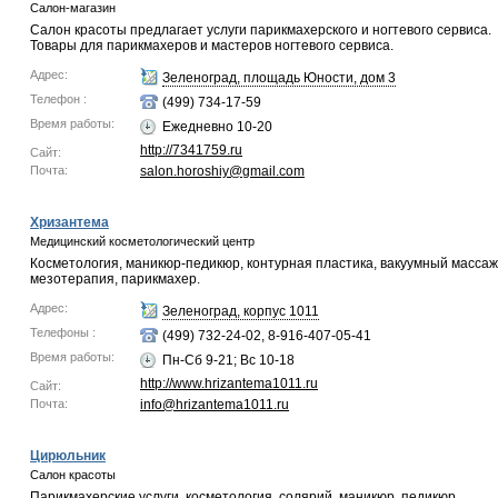
Салон-магазин
Салон красоты предлагает услуги парикмахерского и ногтевого сервиса.
Товары для парикмахеров и мастеров ногтевого сервиса.
Адрес:
Зеленоград, площадь Юности, дом 3
Телефон :
(499) 734-17-59
Время работы:
Ежедневно 10-20
http://7341759.ru
Сайт:
Почта:
salon.horoshiy@gmail.com
Хризантема
Медицинский косметологический центр
Косметология, маникюр-педикюр, контурная пластика, вакуумный массаж
мезотерапия, парикмахер.
Адрес:
Зеленоград, корпус 1011
Телефоны :
(499) 732-24-02, 8-916-407-05-41
Время работы:
Пн-Сб 9-21; Вс 10-18
http://www.hrizantema1011.ru
Сайт:
Почта:
info@hrizantema1011.ru
Цирюльник
Салон красоты
Парикмахерские услуги, косметология, солярий, маникюр, педикюр.