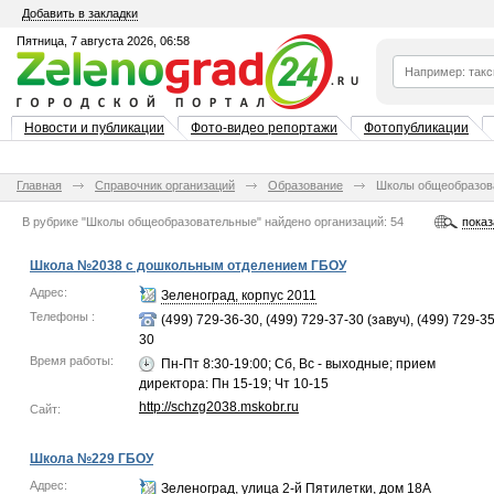
Добавить в закладки
Пятница, 7 августа 2026, 06:58
Новости и публикации
Фото-видео репортажи
Фотопубликации
Главная
Справочник организаций
Образование
Школы общеобразов
В рубрике "Школы общеобразовательные"
найдено
организаций:
54
показ
Школа №2038 с дошкольным отделением ГБОУ
Адрес:
Зеленоград, корпус 2011
Телефоны :
(499) 729-36-30, (499) 729-37-30 (завуч), (499) 729-35
30
Время работы:
Пн-Пт 8:30-19:00; Сб, Вс - выходные; прием
директора: Пн 15-19; Чт 10-15
http://schzg2038.mskobr.ru
Сайт:
Школа №229 ГБОУ
Адрес:
Зеленоград, улица 2-й Пятилетки, дом 18А