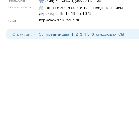
Телефоны :
(499) 731-43-23, (499) 731-31-96
Время работы:
Пн-Пт 8:30-19:00; Сб, Вс - выходные; прием
директора: Пн 15-19; Чт 10-15
http://www.s718.zouo.ru
Сайт:
←
→
Страницы:
Ctrl
предыдущая
1
2
3
4
5
6
следующая
Ctrl