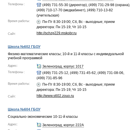
Телефоны :
(499) 731-55-30 (директор), (499) 731-29-98 (охрана)
(499) 710-17-70 (медкабинет), (499) 710-13-82
(учительская)
Время работы:
Пн-Пт 8:30-19:00; Сб, Вс - выходные; прием
директора: Пн 15-19; Чт 10-15
http://schzg229.mskobr.ru
Сайт:
Школа №602 ГБОУ
Физико-математические классы; 10-й и 11-й классы с индивидуальной
учебной программой
Адрес:
Зеленоград, корпус 1017
Телефоны :
(499) 731-25-12, (499) 731-45-62, (499) 731-08-06,
(499) 731-85-96
Время работы:
Пн-Пт 8:30-19:00; Сб, Вс - выходные; прием
директора: Пн 15-19; Чт 10-15
http://www.s602.zouo.ru
Сайт:
Школа №604 ГБОУ
Социально-экономические 10-11-й классы
Адрес:
Зеленоград, корпус 222А