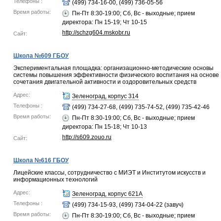
Телефоны :
(499) 734-16-00, (499) 736-05-56
Время работы:
Пн-Пт 8:30-19:00; Сб, Вс - выходные; прием
директора: Пн 15-19; Чт 10-15
http://schzg604.mskobr.ru
Сайт:
Школа №609 ГБОУ
Экспериментальная площадка: организационно-методические основы
системы повышения эффективности физического воспитания на основе
сочетания двигательной активности и оздоровительных средств
Адрес:
Зеленоград, корпус 314
Телефоны :
(499) 734-27-68, (499) 735-74-52, (499) 735-42-46
Время работы:
Пн-Пт 8:30-19:00; Сб, Вс - выходные; прием
директора: Пн 15-18; Чт 10-13
http://s609.zouo.ru
Сайт:
Школа №616 ГБОУ
Лицейские классы, сотрудничество с МИЭТ и Институтом искусств и
информационных технологий
Адрес:
Зеленоград, корпус 621А
Телефоны :
(499) 734-15-93, (499) 734-04-22 (завуч)
Время работы:
Пн-Пт 8:30-19:00; Сб, Вс - выходные; прием